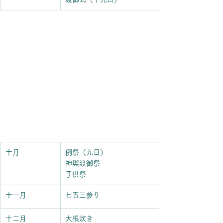
十月
例祭（九日）
神輿渡御祭
子供祭
十一月
​七五三参り
十二月
​大根炊き