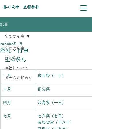
奥の天神 生根神社
記事
全ての記事
2023年5月1日
全ての記事
祭礼・行事
お知らせ
主な祭礼
神社について
一月
歳旦祭（一日）
過去のお知らせ
二月
節分祭
四月
淡島祭（一日）
七月
​七夕祭（七日）
夏祭宵宮（十八日）
渡御式（十九日）