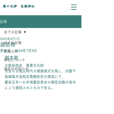
奥の天神 生根神社
記事
全ての記事
2023年5月1日
全ての記事
建造物
更新日：
2024年7月4日
お知らせ
御本殿
神社について
大阪府指定　重要文化財
過去のお知らせ
完全なる桃山時代の建築様式を残し、切妻千
鳥破風木造桧皮葦極彩色の建造にて、
慶長五年～七年頃豊臣秀吉の側室淀殿の指令
により建設されたものである。