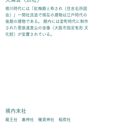
徳川時代には「紅梅殿と称され（住吉名所図
会）」一間社流造で現在の建物は江戸時代の
後期の建物である。 殿内には室町時代に制作
された菅原道真公の坐像（大阪市指定有形 文
化財）が安置されている。
境内末社
龍王社　塞神社　種貸神社　稲荷社