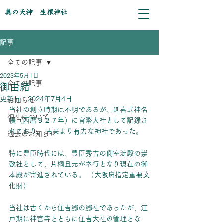
奥の天神 生根神社
記事
全ての記事
2023年5月1日
全ての記事
御由緒
更新日：
2024年7月4日
お知らせ
当社の創立時期は不明であるが、延喜式神名
神社について
帳（西暦９２７年）に官幣大社として記録さ
れており、 古来より有力な神社であった。
過去のお知らせ
特に豊臣時代には、豊臣秀吉の側室淀殿の崇
敬社として、片桐且元が奉行となり現在の御
本殿が寄進されている。 （大阪府指定重要文
化財）
当社は古くから住吉郷の郷社であったが、江
戸期に神宮寺とともに住吉大社の管理とな