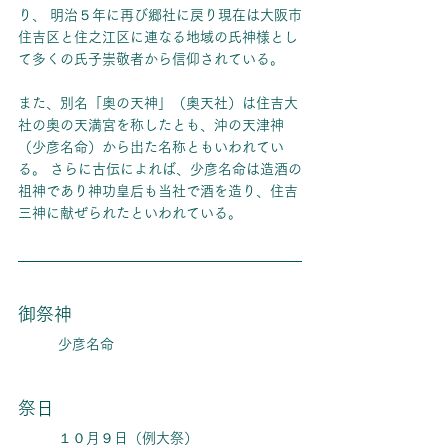
り、 明治５年に再び郷社に戻り現在は大阪市
住吉区と住之江区に連なる地域の氏神様とし
て多くの氏子崇敬者から信仰されている。
また、別名「奥の天神」（奥天社）は住吉大
社の奥の天満宮を称したとも、沖の天津神
（少彦名命）から出た名称ともいわれてい
る。 さらに古伝によれば、少彦名命は造酒の
祖神であり神功皇后も当社で酒を造り、住吉
三神に献ぜられたといわれている。
御祭神
少彦名命
祭日
１０月９日（例大祭）