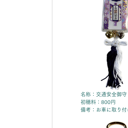
名称：交通安全御守
初穂料：800円
備考：お車に取り付