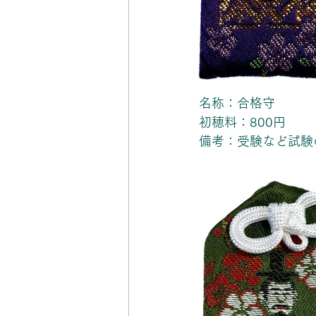
名称：合格守
初穂料：800円
備考：受験など試験