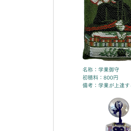
名称：学業御守
初穂料：800円
備考：学業が上達す